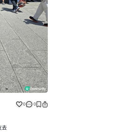
Next slide
0
0