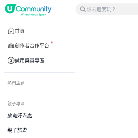
首頁
創作者合作平台
試用獎賞專區
熱門主題
親子專區
放電好去處
親子旅遊