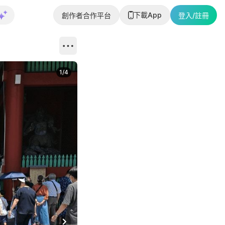
下載App
創作者合作平台
登入/註冊
1
/
4