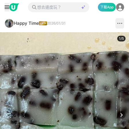
下載App
Happy Time
2026/01/31
1
/
5
Next