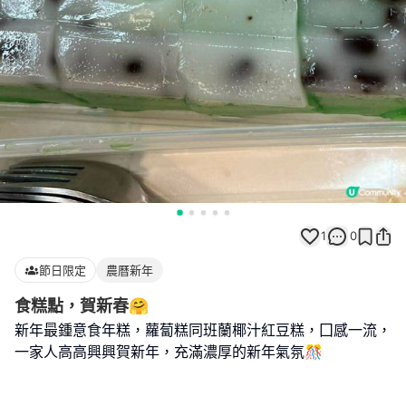
1
0
節日限定
農曆新年
食糕點，賀新春🤗
新年最鍾意食年糕，蘿蔔糕同班蘭椰汁紅豆糕，囗感一流，
一家人高高興興賀新年，充滿濃厚的新年氣氛🎊