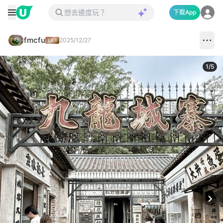
下載App
fmcfu
2025/12/27
1
/
5
Next