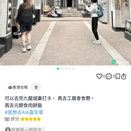
0
0
香港攻略
食
可以去完九龍城寨打卡， 再去工展會食嘢，
#我想去AIA嘉年華
評分
發表第一個留言...