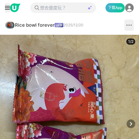
下載App
Rice bowl forever
2025/12/20
1
/
2
Next