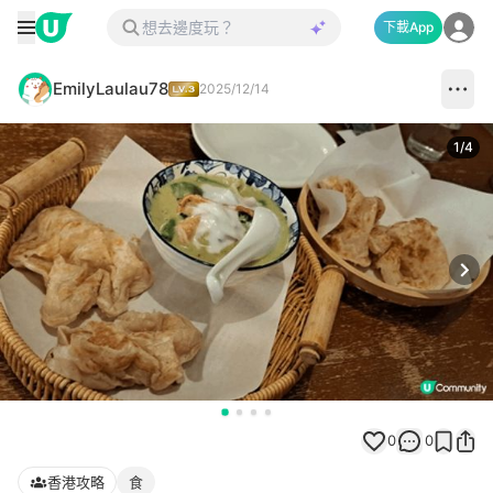
下載App
EmilyLaulau78
2025/12/14
1
/
4
Next
0
0
香港攻略
食