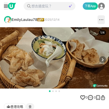
下載App
EmilyLaulau78
2025/12/14
1
/
4
Next
0
0
香港攻略
食