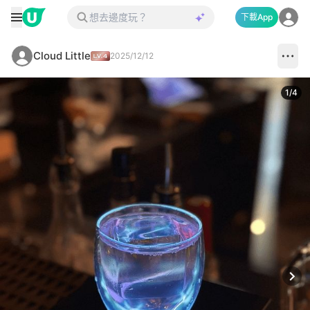
下載App
Cloud Little
2025/12/12
1
/
4
Next