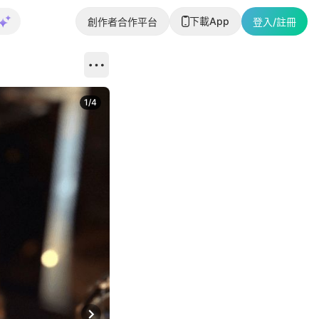
下載App
創作者合作平台
登入/註冊
1
/
4