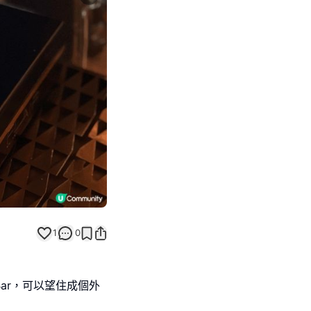
Next slide
1
0
 Bar，可以望住成個外