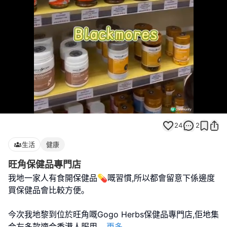
Loaded
:
Unmute
100.00%
24
2
生活
健康
旺角保健品專門店
我地一家人有食開保健品💊嘅習慣,所以都會留意下係邊度
買保健品會比較方便｡
今次我地黎到位於旺角嘅Gogo Herbs保健品專門店,佢地集
合左多款適合香港人服用
...
更多