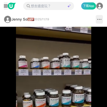
下載App
Jenny So
2025/11/19