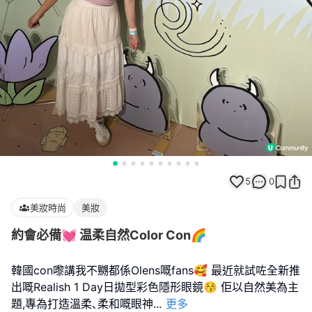
5
0
美妝時尚
美妝
約會必備💓 温柔自然Color Con🌈
韓國con嚟講我不嬲都係Olens嘅fans🥰 最近就試咗全新推
出嘅Realish 1 Day日拋型彩色隱形眼鏡😚 佢以自然美為主
題,專為打造溫柔､柔和嘅眼神
...
更多