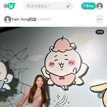
下載App
Twin Yung
2025/08/27
1
/
10
Next