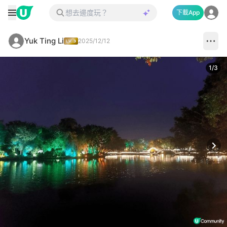
下載App
Yuk Ting Li
2025/12/12
1
/
3
Next