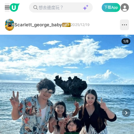
下載App
Scarlett_george_baby
2025/12/19
1
/
8
Next