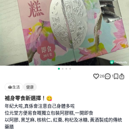
26
1
生活
健康
補身零食新選擇！😋
年紀大咗,真係會注意自己身體多咗
位元堂方便易食嘅獨立包裝阿膠糕,一開即食
以阿膠､黑芝麻､核桃仁､紅棗､枸杞及冰糖､黃酒製成的傳統
藥膳