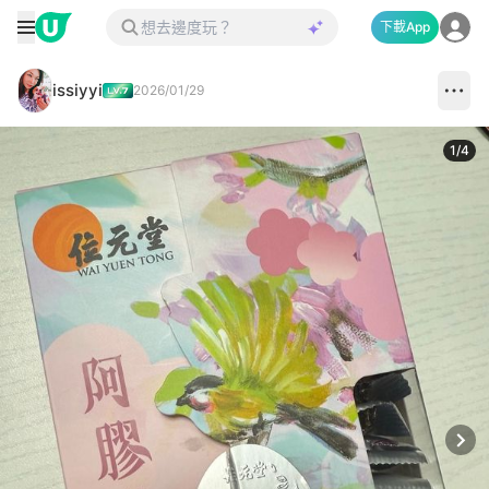
下載App
issiyyi
2026/01/29
1
/
4
Next