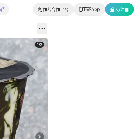
下載App
創作者合作平台
登入/註冊
1
/
2
即睇更多社