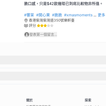
脆口感，只是$42飲幾啖已到底比較物非所值。
#響茶
#開心果
#脆脆
#xmasmoments
...
更多
香港柴灣柴灣道350號樂軒臺
評分
發表第一個留言...
關於
探索