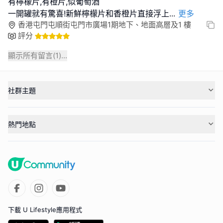
有檸檬片,有橙片,似葡萄酒
一開罐就有驚喜!新鮮檸檬片和香橙片直接浮上
...
更多
香港屯門屯順街屯門市廣場1期地下、地面高層及1 樓
評分
顯示所有留言(
1
)...
社群主題
熱門地點
下載 U Lifestyle應用程式