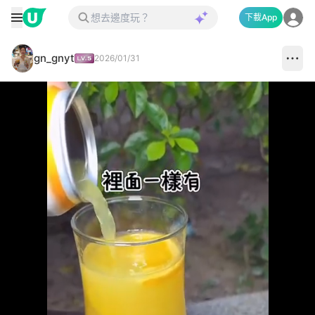
下載App
gn_gnyt
2026/01/31