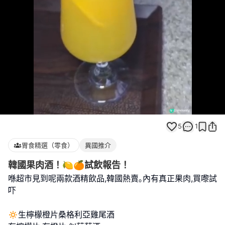
Loaded
:
Unmute
100.00%
5
1
胃食精選（零食）
異國推介
韓國果肉酒！🍋🍊試飲報告！
喺超市見到呢兩款酒精飲品,韓國熱賣｡內有真正果肉,買嚟試
吓
🔅生檸檬橙片桑格利亞雞尾酒