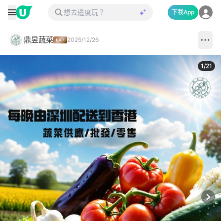
下載App
鼎昱蔬菜
2025/12/26
1
/
21
Next