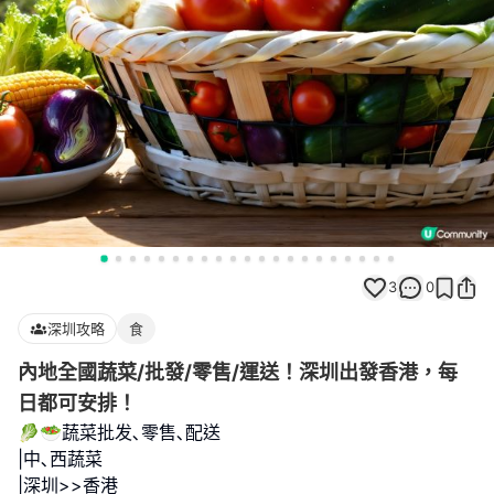
3
0
深圳攻略
食
內地全國蔬菜/批發/零售/運送！深圳出發香港，每
日都可安排！
🥬🥗蔬菜批发､零售､配送
|中､西蔬菜
|深圳>>香港