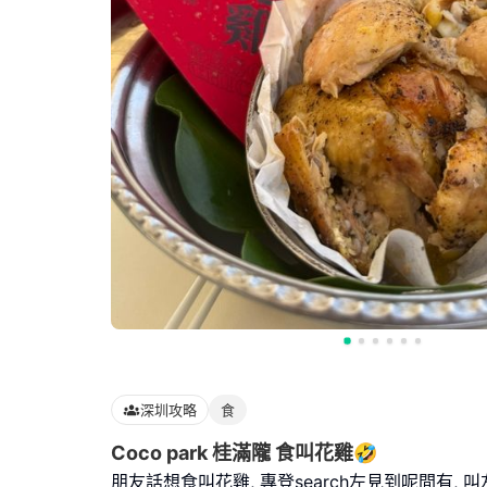
深圳攻略
食
Coco park 桂滿隴 食叫花雞🤣
朋友話想食叫花雞, 專登search左見到呢間有, 叫