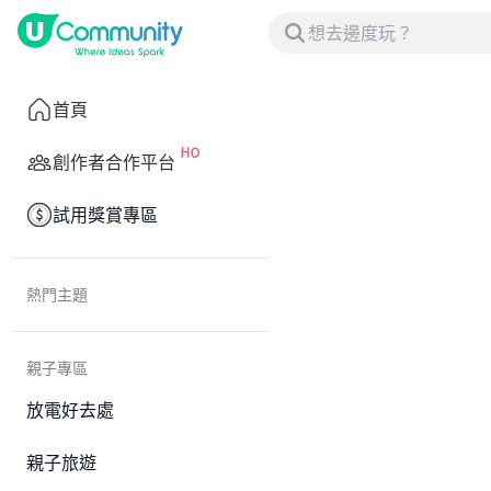
首頁
創作者合作平台
試用獎賞專區
熱門主題
親子專區
放電好去處
親子旅遊