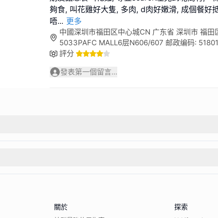
夠食, 叫花雞好大隻, 多肉, d肉好嫩滑, 成個餐好
唔
...
更多
中國深圳市福田区中心城CN 广东省 深圳市 福田区 
5033PAFC MALL6层N606/607 邮政编码: 5180
評分
發表第一個留言...
關於
探索