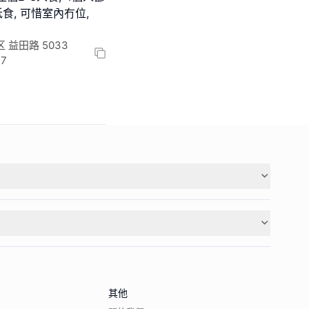
抵食, 可惜室內冇位,
益田路 5033
17
其他