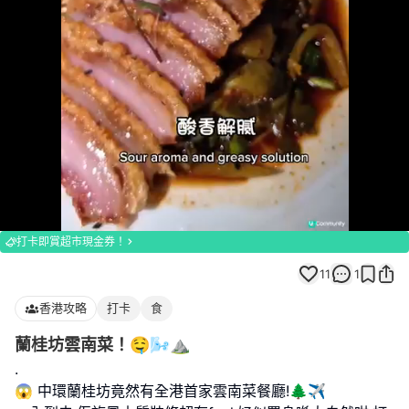
Loaded
:
Unmute
100.00%
打卡即賞超市現金券！
11
1
香港攻略
打卡
食
蘭桂坊雲南菜！🤤🌬️⛰️
.
😱 中環蘭桂坊竟然有全港首家雲南菜餐廳!🌲✈️