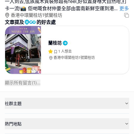
一入到去,佤族風木質裝修超有feel,好似置身喺大自然咁,打
卡一流!📸 佢哋嘅食材仲要全部由雲南新鮮空運到港
...
更多
香港中環蘭桂坊1號蘭桂坊
文章提及
的好去處
蘭桂坊
1
人想去
香港中環蘭桂坊1號蘭桂坊
顯示所有留言(
1
)...
社群主題
熱門地點