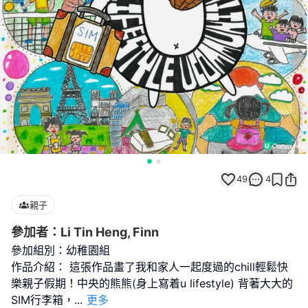
49
4
親子
參加者：Li Tin Heng, Finn
參加組別：幼稚園組
作品介紹： 這張作品畫了我和家人一起度過的chill輕鬆快
樂親子假期！中央的熊熊(身上寫着u lifestyle) 背著大大的
SIM行李箱，
...
更多