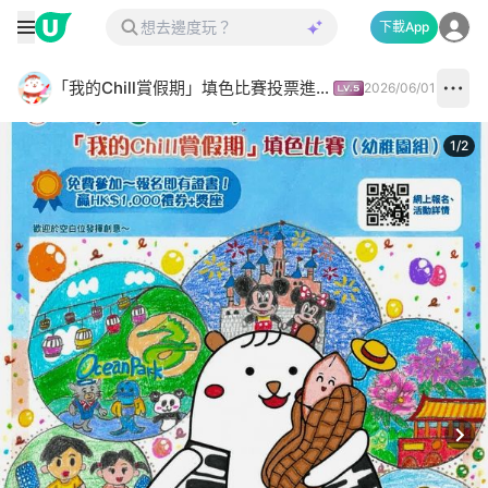
下載App
「我的Chill賞假期」填色比賽投票進行中✅
2026/06/01
1
/
2
Next