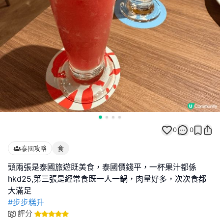
0
0
泰國攻略
食
頭兩張是泰國旅遊既美食，泰國價錢平，一杯果汁都係
hkd25,第三張是經常食既一人一鍋，肉量好多，次次食都
#步步糕升
評分