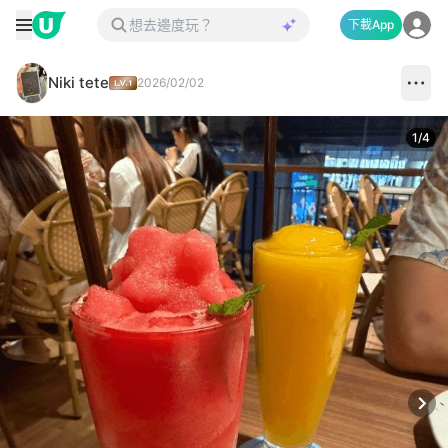
下載App
Niki tete
2026/02/02
1
/
4
Next