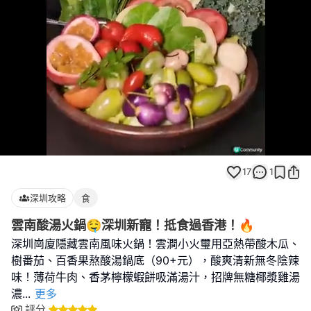
Loaded
:
Unmute
100.00%
17
1
深圳攻略
食
雲南酸湯火鍋🤤深圳新寵！抵食過香港！🔥
深圳崗廈隱藏雲南風味火鍋！雲澗小火璽用亞熱帶酸木瓜、
樹番茄、百香果熬酸湯鍋底（90+元），酸爽清新無冬陰辣
味！薄荷牛肉、香茅檸檬蝦餅吸滿湯汁，招牌無糖椰漿雞湯
濃
...
更多
評分