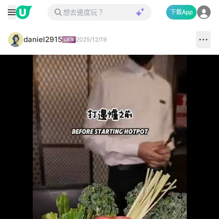
下載App
daniel2915
2025/12/19