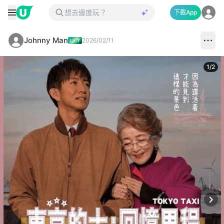
下載App
Johnny Man
2026/02/11
1
/
2
Next