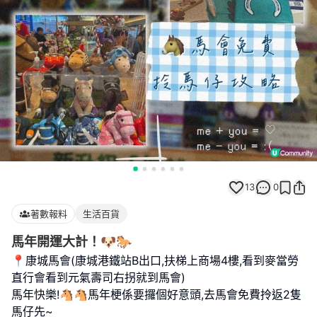
13
0
著數報料
生活百貨
馬年開運大計！🐶🐎
📍康城馬會(康城港鐵站B出口,扶梯上商場4樓,看到麥當勞
直行會看到元氣壽司右拐就到馬會)
馬年快樂!🐴🐴馬年梗係要攞個好意頭,去馬會免費拎返2隻
馬仔先~