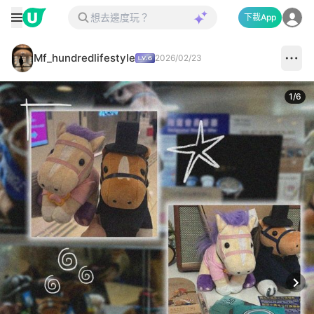
下載App
Mf_hundredlifestyle
2026/02/23
1
/
6
Next