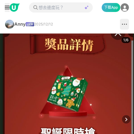
下載App
Anny
2025/12/12
1
/
6
Next