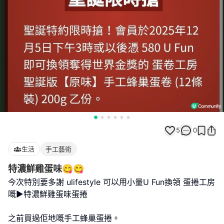
5
0
生活
手工藝術
特濃鮮雞蛋味😋😋
今次特別要多謝 ulifestyle 可以用小量U Fun換領 蛋捲工房
嘅▶特濃鮮雞蛋味蛋捲
之前買過佢地嘅手工蜂巢蛋捲。