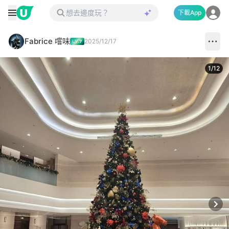
下載App
Fabrice 嚐味
2025/12/17
1
/
12
Next