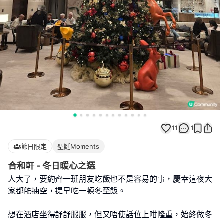
11
1
節日限定
聖誕Moments
合和軒 - 冬日暖心之選
人大了，要約齊一班朋友吃飯也不是容易的事，慶幸這夜大
家都能抽空，提早吃一頓冬至飯。
想在酒店坐得舒舒服服，但又唔使話位上咁隆重，始終做冬