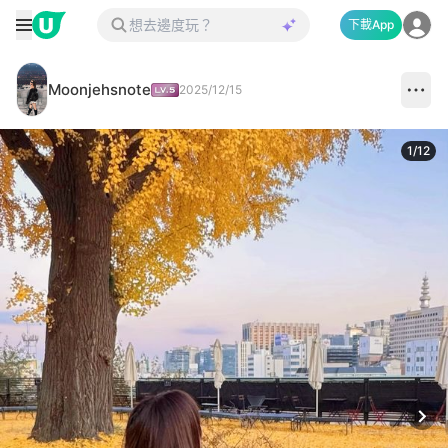
下載App
Moonjehsnote
2025/12/15
1
/
12
Next