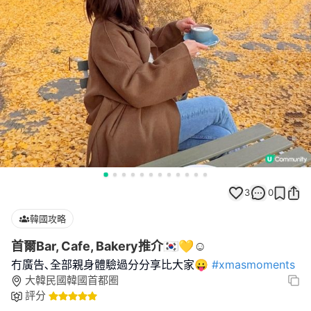
3
0
韓國攻略
首爾Bar, Cafe, Bakery推介🇰🇷💛☺️
冇廣告､全部親身體驗過分分享比大家😛
#xmasmoments
大韓民國韓國首都圈
評分