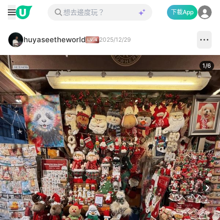
下載App
huyaseetheworld
2025/12/29
1
/
6
Next