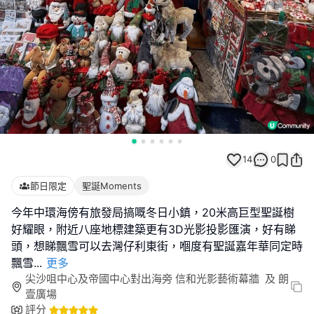
14
0
節日限定
聖誕Moments
今年中環海傍有旅發局搞嘅冬日小鎮，20米高巨型聖誕樹
好耀眼，附近八座地標建築更有3D光影投影匯演，好有睇
頭，想睇飄雪可以去灣仔利東街，嗰度有聖誕嘉年華同定時
飄雪
...
更多
尖沙咀中心及帝國中心對出海旁 信和光影藝術幕牆 及 朗
壹廣場
評分