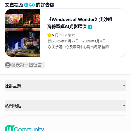
文章提及
的好去處
《Windows of Wonder》尖沙咀
海傍聖誕AI光影匯演
5
69
人想去
2025年11月27日 - 2026年1月4日
尖沙咀中心及帝國中心對出海旁 信和光
影藝術幕牆 及 朗壹廣場
發表第一個留言...
社群主題
熱門地點