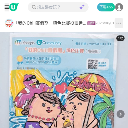
下載App
「我的Chill賞假期」填色比賽投票進行中✅
2026/06/01
1
/
2
Next