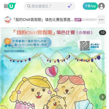
下載App
「我的Chill賞假期」填色比賽投票進行中✅
2026/06/01
1
/
2
Next