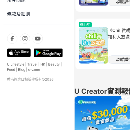
常見問題
睇詳
條款及細則
進行中
《Chill
福利大放送
睇詳
U Lifestyle
|
Travel
|
HK
|
Beauty
|
Food
|
Blog
|
e-zone
香港經濟日報版權所有©
2026
U Creator實測