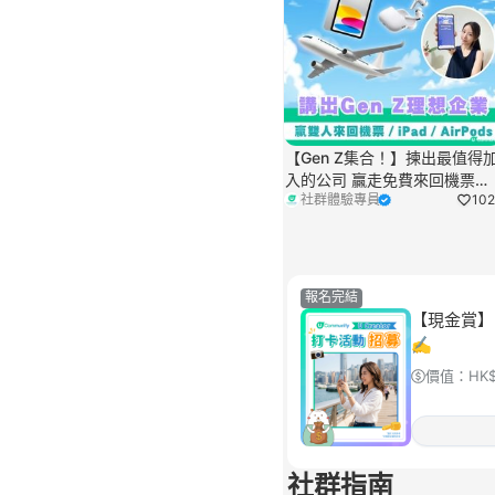
【Gen Z集合！】揀出最值得
入的公司 贏走免費來回機票／
社群體驗專員
10
iPad／AirPods 4
報名完結
【現金賞】
✍
價值：
HK
社群指南