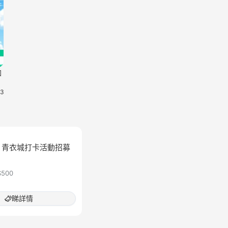
加
23
 青衣城打卡活動招募
$500
睇詳情