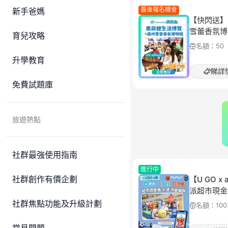
最後報名機會
新手爸媽
【快閃送】
雪蕾香氛博
育兒攻略
名額：
50
升學教育
睇詳
免費試題庫
旅遊熱點
社群最強使用指南
進行中
社群創作有價企劃
【U GO 
派超市現金
社群焦點功能及升級計劃
名額：
100