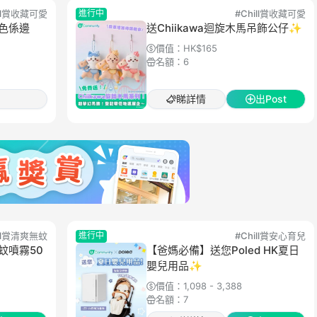
ill賞收藏可愛
進行中
#
Chill賞收藏可愛
角色係邊
送Chiikawa迴旋木馬吊飾公仔✨
價值：
HK$165
名額：
6
睇詳情
出Post
ill賞清爽無蚊
進行中
#
Chill賞安心育兒
驅蚊噴霧50
【爸媽必備】送您Poled HK夏日
嬰兒用品✨
價值：
1,098 - 3,388
名額：
7