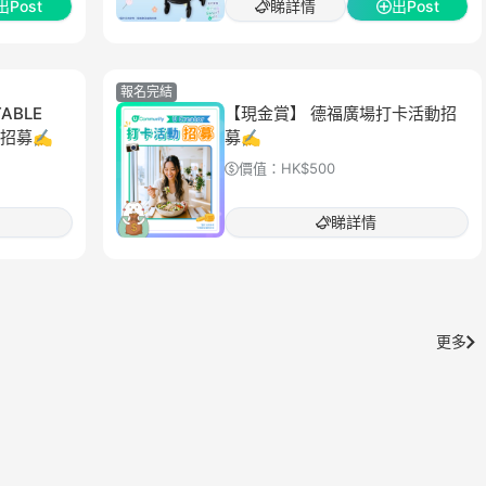
出Post
睇詳情
出Post
報名完結
ABLE
【現金賞】 德福廣場打卡活動招
活動招募✍
募✍
價值：
HK$500
睇詳情
更多