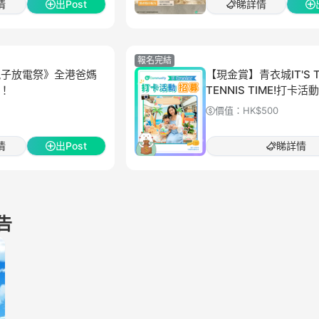
情
出Post
睇詳情
報名完結
賞親子放電祭》全港爸媽
【現金賞】青衣城IT'S T
！
TENNIS TIME!打卡
價值：
HK$500
情
出Post
睇詳情
報告