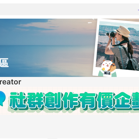
區
eator