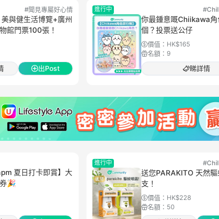
#
聞見專屬好心情
進行中
#
Ch
 美與健生活博覽+廣州
你最鍾意嘅Chiikawa
物館門票100張！
個？投票送公仔
價值：
HK$165
名額：
9
情
出Post
睇詳情
進行中
#
Ch
x apm 夏日打卡即賞】大
送您PARAKITO 天然
券🎉
支！
價值：
HK$228
名額：
50