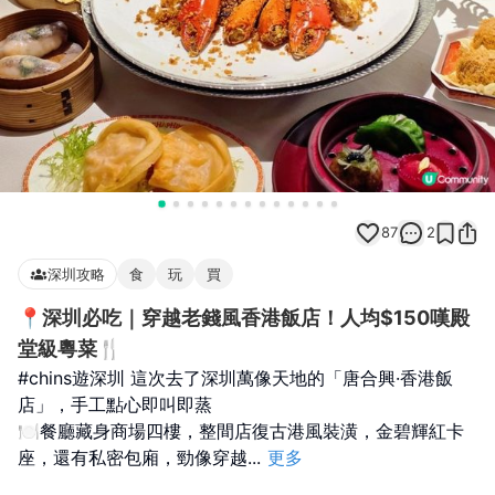
87
2
深圳攻略
食
玩
買
📍深圳必吃｜穿越老錢風香港飯店！人均$150嘆殿
堂級粵菜🍴
#chins遊深圳 這次去了深圳萬像天地的「唐合興·香港飯
店」，手工點心即叫即蒸
🍽️餐廳藏身商場四樓，整間店復古港風裝潢，金碧輝紅卡
座，還有私密包廂，勁像穿越
...
更多