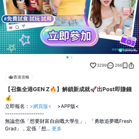
3299
266
香港攻略
【召集全港GEN Z🔥】解鎖新成就🚀出Post即賺錢
💰
立即報名：
>網頁版<
>APP版<
------------------
無論您係「想要財富自由嘅大學生」、「勇敢追夢嘅Fresh
Grad」，定係「想
...
更多