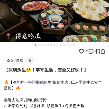
72
1
深圳攻略
食
【深圳魚生🤤！零寄生蟲，安全又好味！】
🔥【深圳唯一持證順德魚生!抵食非遺刀工+零寄生蟲安全
爆燈】🔥
最近去咗深圳南山區行街
咁啱沿途見到｢得意咚瓜｣順德魚生+冬瓜盅火鍋