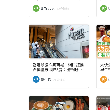
雙人床/側身入房/鞋子勿朝向
無效
床鋪
返
U Travel
U
12分鐘前
香港最強冷氣商場！網民狂推
大快
希慎體感即降5度：出街眼鏡
早午
起霧！附全港避暑名單
全港適
港生活
21分鐘前