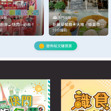
攻略
澳門攻略
廚房🍳快閃✨必去！
新麗華餐廳🌟大推「蜂巢帶子
前
59分鐘前
荔芋角」🥹
發佈帖文賺獎賞