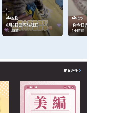
寵物
吹水
8月8日國際貓咪日
:你今日有咩do?I have
1小時前
1小時前
nothing to do ...
查看更多