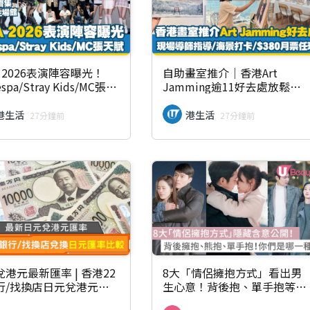
A 2026表演陣容曝光！
自助畫室推介｜香港Art
espa/Stray Kids/MC張天
Jamming逾11好去處放鬆打
月齊集啟德主場館（附門
卡 情侶/親子繪畫工作坊
情）
港生活
港生活
27分鐘前
27分鐘前
港元最新匯率 | 香港22
8大「情侶擁抱方式」看出男
行/找換店日元兌港元匯
生心意！背後抱、單手抱等姿
較｜每天更新
勢隱藏含意公開！各種抱法測