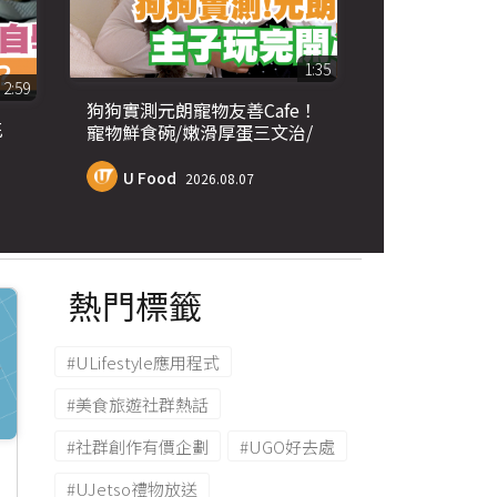
1:35
2:59
狗狗實測元朗寵物友善Cafe！
花
寵物鮮食碗/嫩滑厚蛋三文治/
巴斯克蛋糕
U Food
2026.08.07
熱門標籤
#ULifestyle應用程式
#美食旅遊社群熱話
#社群創作有價企劃
#UGO好去處
#UJetso禮物放送