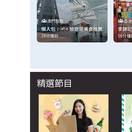
澳門攻略
香港
懶人包：🇲🇴旅遊塔美食推薦
李錦記
28分鐘前
56分鐘
精選節目