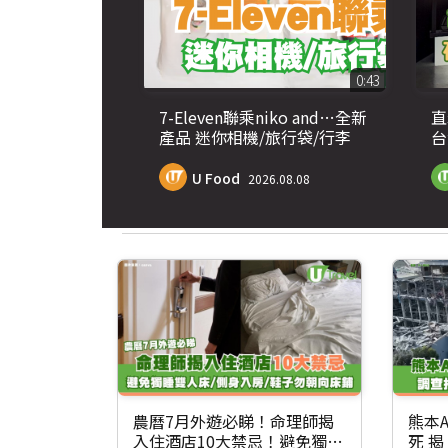
0:43
7-Eleven聯乘niko and…全新
直
產品 迷你相機/旅行袋/行李
台
箱/襪款
肉
U Food
2026.08.08
農曆7月外遊必睇！命理師揭
熊本A
入住酒店10大禁忌！避免獨睡
死 