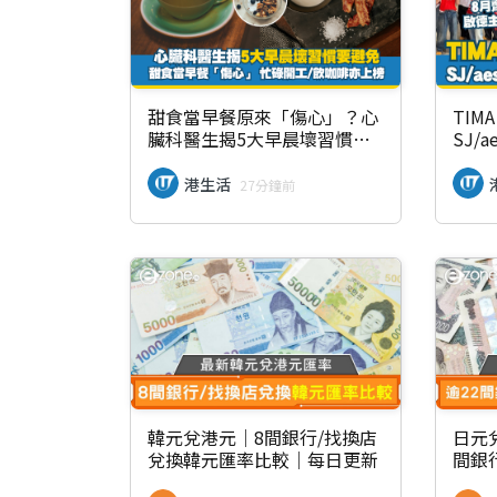
甜食當早餐原來「傷心」？心
TIM
臟科醫生揭5大早晨壞習慣
SJ/a
忙碌開工/飲咖啡亦上榜
賦8
票詳
港生活
27分鐘前
韓元兌港元｜8間銀行/找換店
日元兌
兌換韓元匯率比較｜每日更新
間銀
率比