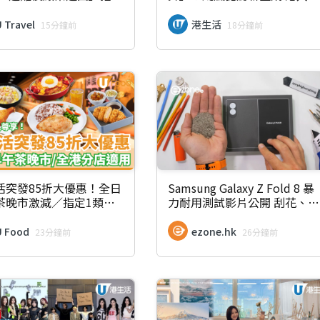
 職員顧客為取車匙避暑折
日注意「1颱風」路徑
 Travel
港生活
15分鐘前
18分鐘前
活突發85折大優惠！全日
Samsung Galaxy Z Fold 8 暴
茶晚市激減／指定1類人
力耐用測試影片公開 刮花、反
用 (附優惠日期)
向彎曲等4大地獄級考驗結果
令人震驚
U Food
ezone.hk
23分鐘前
26分鐘前