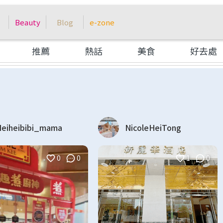
Beauty
Blog
e-zone
推薦
熱話
美食
好去處
eiheibibi_mama
NicoleHeiTong
0
0
1
0