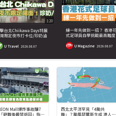
1:20
練一年先做到一招？ 香港
擊台北Chiikawa Days特展
式足球員自學挑戰最高難度
灣限定夜市打卡位/珍奶滷
飯公仔登場
U Magazine
U Travel
2026.08.07
2026.08.07
EON Mall爆炸事故釀7
西北太平洋罕見「4颱共
揭「避難後嚴禁返回」指引
舞」？颱風琵鷺新生成 港人遊